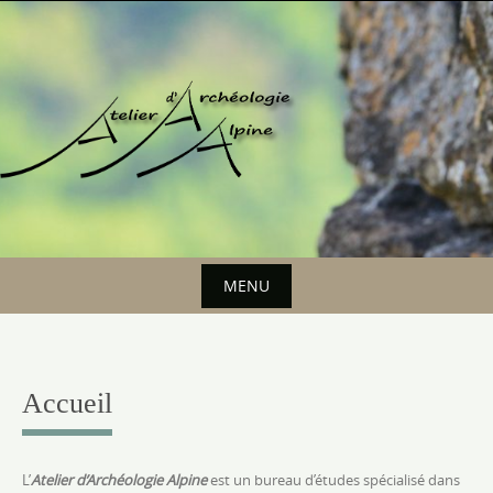
Skip
to
content
MENU
Skip
to
content
Accueil
L’
Atelier d’Archéologie Alpine
est un bureau d’études spécialisé dans