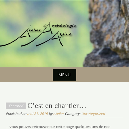
Skip
to
content
MENU
Skip
to
content
C’est en chantier…
Featured
Published on
mai 21, 2019
by
Atelier
Category:
Uncategorized
…
vous pouvez retrouver sur cette page quelques-uns de nos