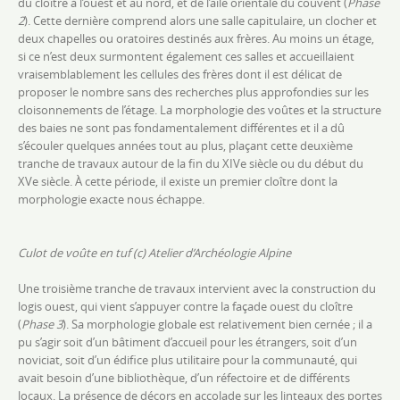
du cloître à l’ouest et au nord, et de l’aile orientale du couvent (
Phase
2
). Cette dernière comprend alors une salle capitulaire, un clocher et
deux chapelles ou oratoires destinés aux frères. Au moins un étage,
si ce n’est deux surmontent également ces salles et accueillaient
vraisemblablement les cellules des frères dont il est délicat de
proposer le nombre sans des recherches plus approfondies sur les
cloisonnements de l’étage. La morphologie des voûtes et la structure
des baies ne sont pas fondamentalement différentes et il a dû
s’écouler quelques années tout au plus, plaçant cette deuxième
tranche de travaux autour de la fin du XIVe siècle ou du début du
XVe siècle. À cette période, il existe un premier cloître dont la
morphologie exacte nous échappe.
Culot de voûte en tuf (c) Atelier d’Archéologie Alpine
Une troisième tranche de travaux intervient avec la construction du
logis ouest, qui vient s’appuyer contre la façade ouest du cloître
(
Phase 3
). Sa morphologie globale est relativement bien cernée ; il a
pu s’agir soit d’un bâtiment d’accueil pour les étrangers, soit d’un
noviciat, soit d’un édifice plus utilitaire pour la communauté, qui
avait besoin d’une bibliothèque, d’un réfectoire et de différents
locaux. La présence de décors en accolade sur les linteaux des portes