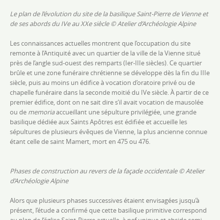
Le plan de l’évolution du site de la basilique Saint-Pierre de Vienne et
de ses abords du IVe au XXe siècle
© Atelier d’Archéologie Alpine
Les connaissances actuelles montrent que l’occupation du site
remonte à l’Antiquité avec un quartier de la ville de la Vienne situé
près de l’angle sud-ouest des remparts (Ier-IIIe siècles). Ce quartier
brûle et une zone funéraire chrétienne se développe dès la fin du IIIe
siècle, puis au moins un édifice à vocation d’oratoire privé ou de
chapelle funéraire dans la seconde moitié du IVe siècle. À partir
de ce
premier édifice, dont on ne sait dire s’il avait vocation de mausolée
ou de
memoria
accueillant une sépulture privilégiée
, une grande
basilique dédiée aux Saints Apôtres est édifiée et accueille les
sépultures de plusieurs évêques de Vienne, la plus ancienne connue
étant celle de saint Mamert, mort en 475 ou 476.
Phases de construction au revers de la façade occidentale
© Atelier
d’Archéologie Alpine
Alors que plusieurs phases successives étaient envisagées jusqu’à
présent, l’étude a confirmé que cette basilique primitive
correspond