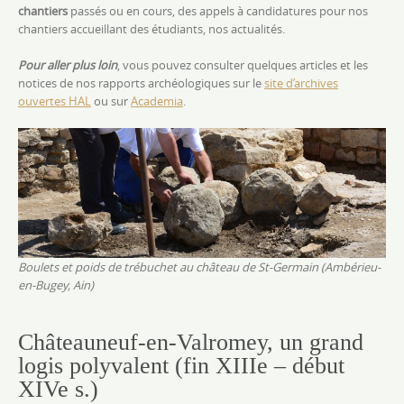
chantiers
passés ou en cours, des appels à candidatures pour nos
chantiers accueillant des étudiants, nos actualités.
Pour aller plus loin
, vous pouvez consulter quelques articles et les
notices de nos rapports archéologiques sur le
site d’archives
ouvertes HAL
ou sur
Academia
.
Boulets et poids de trébuchet au château de St-Germain (Ambérieu-
en-Bugey, Ain)
Châteauneuf-en-Valromey, un grand
logis polyvalent (fin XIIIe – début
XIVe s.)