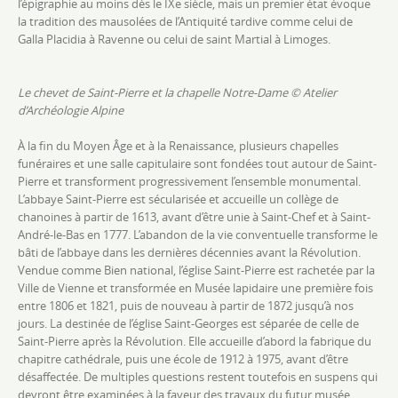
l’épigraphie au moins dès le IXe siècle, mais un premier état évoque
la tradition des mausolées de l’Antiquité tardive comme celui de
Galla Placidia à Ravenne ou celui de saint Martial à Limoges.
Le chevet de Saint-Pierre et la chapelle Notre-Dame
© Atelier
d’Archéologie Alpine
À
la fin du Moyen Âge et à la Renaissance, plusieurs chapelles
funéraires et une salle capitulaire sont fondées tout autour de Saint-
Pierre et transforment progressivement l’ensemble monumental.
L’abbaye Saint-Pierre est sécularisée et accueille un collège de
chanoines à partir de 1613, avant d’être unie à Saint-Chef et à Saint-
André-le-Bas en 1777. L’abandon de la vie conventuelle transforme le
bâti de l’abbaye dans les dernières décennies avant la Révolution.
Vendue comme Bien national, l’église Saint-Pierre est rachetée par la
Ville de Vienne et transformée en Musée lapidaire une première fois
entre 1806 et 1821, puis de nouveau à partir de 1872 jusqu’à nos
jours. La destinée de l’église Saint-Georges est séparée de celle de
Saint-Pierre après la Révolution. Elle accueille d’abord la fabrique du
chapitre cathédrale, puis une école de 1912 à 1975, avant d’être
désaffectée. De multiples questions restent toutefois en suspens qui
devront être examinées à la faveur des travaux du futur musée.