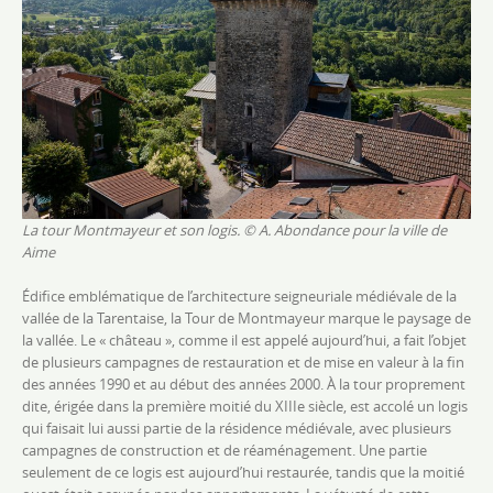
La tour Montmayeur et son logis. © A. Abondance pour la ville de
Aime
Édifice emblématique de l’architecture seigneuriale médiévale de la
vallée de la Tarentaise, la Tour de Montmayeur marque le paysage de
la vallée. Le « château », comme il est appelé aujourd’hui, a fait l’objet
de plusieurs campagnes de restauration et de mise en valeur à la fin
des années 1990 et au début des années 2000. À la tour proprement
dite, érigée dans la première moitié du XIIIe siècle, est accolé un logis
qui faisait lui aussi partie de la résidence médiévale, avec plusieurs
campagnes de construction et de réaménagement. Une partie
seulement de ce logis est aujourd’hui restaurée, tandis que la moitié