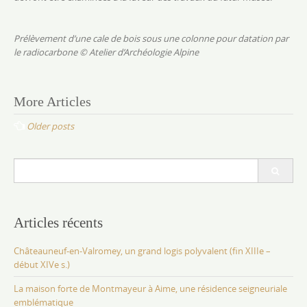
Prélèvement d’une cale de bois sous une colonne pour datation par
le radiocarbone
© Atelier d’Archéologie Alpine
Posts
More Articles
navigation
Older posts
Search
for:
Articles récents
Châteauneuf-en-Valromey, un grand logis polyvalent (fin XIIIe –
début XIVe s.)
La maison forte de Montmayeur à Aime, une résidence seigneuriale
emblématique