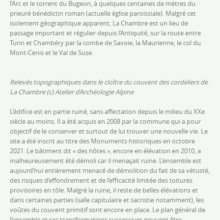
l’Arc et le torrent du Bugeon, à quelques centaines de mètres du
prieuré bénédictin roman (actuelle église paroissiale). Malgré cet
isolement géographique apparent, La Chambre est un lieu de
passage important et régulier depuis l’Antiquité, sur la route entre
Turin et Chambéry par la combe de Savoie, la Maurienne, le col du
Mont-Cenis et le Val de Suse.
Relevés topographiques dans le cloître du couvent des cordeliers de
La Chambre (c) Atelier d’Archéologie Alpine
L’édifice est en partie ruiné, sans affectation depuis le milieu du XXe
siècle au moins. Il a été acquis en 2008 par la commune qui a pour
objectif de le conserver et surtout de lui trouver une nouvelle vie. Le
site a été inscrit au titre des Monuments historiques en octobre
2021. Le bâtiment dit « des hôtes », encore en élévation en 2010, a
malheureusement été démoli car il menaçait ruine. L’ensemble est
aujourd’hui entièrement menacé de démolition du fait de sa vétusté,
des risques d’effondrement et de l’efficacité limitée des toitures
provisoires en tôle. Malgré la ruine, il reste de belles élévations et
dans certaines parties (salle capitulaire et sacristie notamment), les
voûtes du couvent primitif sont encore en place. Le plan général de
l’ensemble et ses transformations successives peuvent être