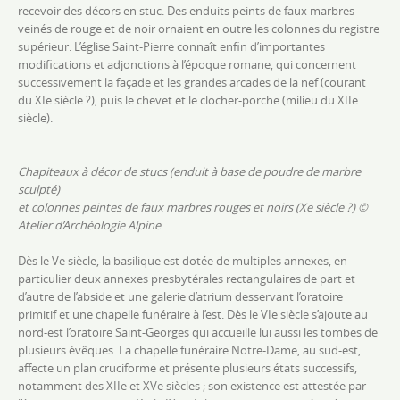
recevoir des décors en stuc. Des enduits peints de faux marbres
veinés de rouge et de noir ornaient en outre les colonnes du registre
supérieur. L’église Saint-Pierre connaît enfin d’importantes
modifications et adjonctions à l’époque romane, qui concernent
successivement la façade et les grandes arcades de la nef (courant
du XIe siècle ?), puis
le chevet et le clocher-porche (milieu du XIIe
siècle).
Chapiteaux à décor de stucs (enduit à base de poudre de marbre
sculpté)
et colonnes peintes de faux marbres rouges et noirs (Xe siècle ?)
©
Atelier d’Archéologie Alpine
Dès le Ve siècle, la basilique est dotée de multiples annexes, en
particulier deux annexes presbytérales rectangulaires de part et
d’autre de l’abside et une galerie d’
atrium
desservant l’oratoire
primitif et une chapelle funéraire à l’est. Dès le VIe siècle s’ajoute au
nord-est l’oratoire Saint-Georges qui accueille lui aussi les tombes de
plusieurs évêques. L
a chapelle funéraire
Notre-Dame, au sud-est,
affecte un plan cruciforme et présente plusieurs états successifs,
notamment des XIIe et XVe siècles ; son existence est attestée par