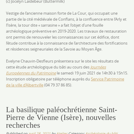
(c) Jocelyn Laidebeur (Buttermilk)
Vestige de l’ancienne maison forte de La Cour, qui occupait une
partie de la cité médiévale de Conflans, à la confluence entre l’Arly et
l’Isère, la tour dite « sarrasine » a fait l’objet d’une fouille
archéologique préventive en 2019-2020. Les travaux de restauration
ont permis de renouveler les connaissances sur cet édifice, dont
l’étude contribue à la connaissance de l’architecture des fortifications
et résidences seigneuriales de la Savoie au Moyen Âge.
Evelyne Chauvin-Desfleurs présentera sur le site les résultats de
cette étude archéologique du bâti au cours des
Journées
Européennes du Patrimoine
le samedi 19 juin 2021 de 14h30 à 15h15.
Inscription obligatoire par téléphone auprès du
Service Patrimoine
de la ville d’Albertville
(04 79 37 86 85).
La basilique paléochrétienne Saint-
Pierre de Vienne (Isère), nouvelles
recherches
Published on
avril 28, 2021
by
Atelier
Category:
Archéologie du bâti