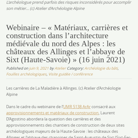
L’archéologue prend parfois des risques inconsidérés pour accomplir
son métier… (c) Atelier d’Archéologie Alpine
Webinaire – « Matériaux, carrières et
construction dans l’architecture
médiévale du nord des Alpes : les
châteaux des Allinges et l’abbaye de
Sixt (Haute-Savoie) » (16 juin 2021)
Published on
juin 9, 2021
by
Atelier
Category:
Archéologie du bâti
,
Fouilles archéologiques
,
Visite guidée / conférence
Les carrières de La Maladière à Allinges. (c) Atelier d’Archéologie
Alpine
Dans le cadre du webinaire de l’
UMR 5138 ArAr
consacré aux
approvisionnements et matériaux de construction
, Laurent
D’Agostino abordera la question des carrières et des
approvisionnements des chantiers de construction de deux sites
archéologiques majeurs de la Haute-Savoie : les châteaux des
Allinges et l’abbaye des chanoines de Saint-Augustin de Sixt (Sixt-Fer-