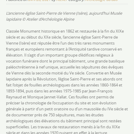
L’ancienne église Saint-Pierre de Vienne (Isère), aujourd’hui Musée
lapidaire
© Atelier d’Archéologie Alpine
Classée Monument historique en 1862 et restaurée à la fin du XIXe
siècle et au début du XXe siècle, l’ancienne église Saint-Pierre de
Vienne (Isère) est réputée être l’un des très rares monuments
français et européens remontant à l’Antiquité tardive conservé en
élévation. Il s’agit d’un important groupe d’édifices religieux à
vocation funéraire dont le principal bâtiment, une grande basilique
paléochrétienne à nef unique, accueille les sépultures des évêques
de Vienne dès la seconde moitié du Ve siècle. Convertie en Musée
lapidaire après la Révolution, l’église Saint-Pierre et ses abords ont
fait l’objet de fouilles archéologiques dans les années 1860-1864 et
1893-1894, puis dans les années 1975-1985 par Jean-François
Reynaud et Monique Jannet-Vallat. Ces fouilles ont permis de
préciser la chronologie de l’occupation du site et son évolution
générale à partir d’un petit oratoire ou d’un mausolée du IVe siècle et
de documenter près de 750 sépultures, mais les études
archéologiques des élévations du bâtiment principal sont restées
superficielles. Les travaux de restauration menés à la fin du XIXe
siècle et dans les années 1920 nuisent en effet à la lecture