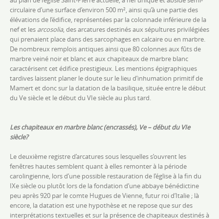
au plan de l’église Saint-Pierre actuelle, à nef unique et abside semi-
circulaire d’une surface d’environ 500 m², ainsi qu’à une partie des
élévations de l’édifice,
représentées par
la colonnade inférieure de la
nef et
les
arcosolia
, des arcatures
destinés aux sépultures privilégiées
qui prenaient place dans des sarcophages en calcaire ou en marbre.
De nombreux remplois antiques ainsi que 80 colonnes aux fûts
de
marbre veiné noir et blanc et aux chapiteaux de marbre blanc
caractérisent cet édifice prestigieux. Les mentions épigraphiques
tardives laissent planer le doute sur le lieu d’inhumation primitif de
Mamert et donc sur la datation de la basilique, située entre le début
du Ve siècle et le début du VIe siècle au plus tard.
Les chapiteaux en marbre blanc (encrassés), Ve – début du VIe
siècle?
Le deuxième registre d’arcatures sous lesquelles s’ouvrent les
fenêtres hautes
semblent
quant à elles remonter à la période
carolingienne, lors d’une possible restauration de l’église à la fin du
IXe siècle ou plutôt lors de la fondation d’une
abbaye
bénédictine
peu après 920 par le comte Hugues de Vienne, futur roi d’Italie ; là
encore, la datation est une hypothèse et ne repose que sur des
interprétations textuelles et sur la présence de chapiteaux destinés à